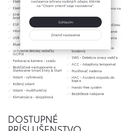
Elektricky ovládané predné okná
nastavenia ochrany osobných údajov, kliknite
tlačidlom
na "Chcem zmeniť svoje nastavenia".
Elektricky ovládané zadné okná
Systém núdzového brzdenia na
ochranu chodcov
EHB - Elektrická parkovacia
brzda
Navigácia
Súhlasím
ESP
Systém varovania pred kolíziou
Hliníkové disky 17
Automatické tiesňové volanie
Zmeniť nastavenie
USB port
RSA - Systém rozpoznávania
dopravných značiek
Bluetooth
EBA - Systém posilňovania
Uchytenie detskej sedačky
brzdenia
ISOFIX
SWS - Detekcia únavy vodiča
Parkovacia kamera - vzadu
ACC - Adaptívny tempomat
Bezkľúčové nastupovanie a
štartovanie Smart Entry & Start
Posilňovač riadenia
Volant - vyhrievaný
HAC - Asistent rozjazdu do
kopca
Kožený volant
Hands-free systém
Volant - multifunkčný
Bezdrôtové nabíjanie
Klimatizácia - dvojzónová
DOSTUPNÉ
PRÍSLUŠENSTVO