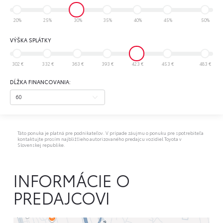
20%
25%
30%
35%
40%
45%
50%
VÝŠKA SPLÁTKY
302 €
332 €
363 €
393 €
423 €
453 €
483 €
DĹŽKA FINANCOVANIA:
Táto ponuka je platná pre podnikateľov. V prípade záujmu o ponuku pre spotrebiteľa
kontaktujte prosím najbližšieho autorizovaného predajcu vozidiel Toyota v
Slovenskej republike.
INFORMÁCIE O
PREDAJCOVI