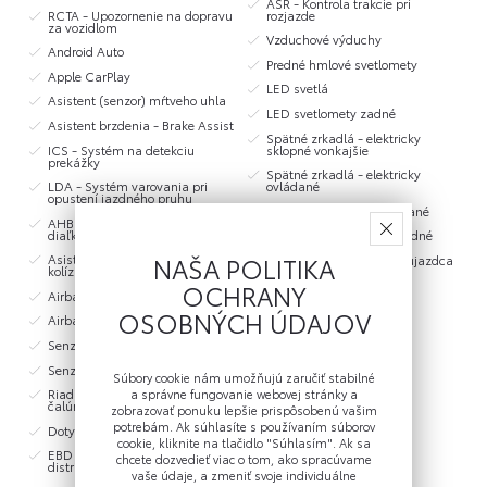
ASR - Kontrola trakcie pri
RCTA - Upozornenie na dopravu
rozjazde
za vozidlom
Vzduchové výduchy
Android Auto
Predné hmlové svetlomety
Apple CarPlay
LED svetlá
Asistent (senzor) mŕtveho uhla
LED svetlomety zadné
Asistent brzdenia - Brake Assist
Spätné zrkadlá - elektricky
ICS - Systém na detekciu
sklopné vonkajšie
prekážky
Spätné zrkadlá - elektricky
LDA - Systém varovania pri
ovládané
opustení jazdného pruhu
Spätné zrkadlá - vyhrievané
AHB - Automatické prepínanie
diaľkových svetiel
Vyhrievané sedadlá - predné
Asistent predchádzania
NAŠA POLITIKA
Vyhrievané sedadlo spolujazdca
kolíziám na križovatke
Airbag - kolenný vodičov
OCHRANY
Airbag - bočný vodičov
Airbag - vodiča
OSOBNÝCH ÚDAJOV
Airbagy - bočné vpredu
Airbag - spolujazdca
Senzor dažďa
Lakťová opierka - predná
Senzor šera
Súbory cookie nám umožňujú zaručiť stabilné
Lakťová opierka - zadná
Riadiaca páka s koženým
a správne fungovanie webovej stránky a
čalúnením
Tónované sklá
zobrazovať ponuku lepšie prispôsobenú vašim
potrebám. Ak súhlasíte s používaním súborov
Dotykový monitor
Denné svietenie
cookie, kliknite na tlačidlo "Súhlasím". Ak sa
EBD - Elektronický systém
LED denné svetlá
chcete dozvedieť viac o tom, ako spracúvame
distribúcie brzdnej sily
vaše údaje, a zmeniť svoje individuálne
Bezkľúčové štartovanie