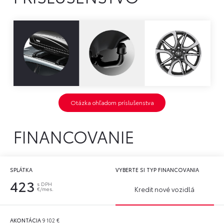
Otázka ohľadom príslušenstva
FINANCOVANIE
SPLÁTKA
VYBERTE SI TYP FINANCOVANIA
423
s DPH
Kredit nové vozidlá
€/mes.
AKONTÁCIA
9 102
€