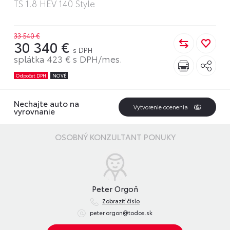
TS 1.8 HEV 140 Style
33 540 €
30 340 €
s DPH
splátka 423 € s DPH/mes.
Odpočet DPH
NOVÉ
Nechajte auto na
Vytvorenie ocenenia
vyrovnanie
OSOBNÝ KONZULTANT PONUKY
Peter Orgoň
Zobraziť číslo
peter.orgon@todos.sk