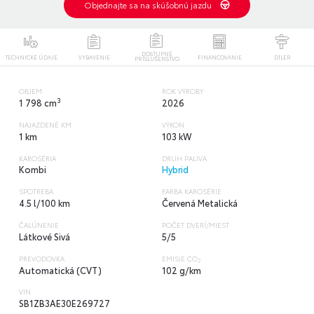
Objednajte sa na skúšobnú jazdu
DOSTUPNÉ
TECHNICKÉ ÚDAJE
VYBAVENIE
FINANCOVANIE
DÍLER
PRÍSLUŠENSTVO
OBJEM
ROK VÝROBY
3
1 798 cm
2026
NAJAZDENÉ KM
VÝKON
1 km
103 kW
KAROSÉRIA
DRUH PALIVA
Kombi
Hybrid
SPOTREBA
FARBA KAROSÉRIE
4.5 l/100 km
Červená Metalická
ČALÚNENIE
POČET DVERÍ/MIEST
Látkové Sivá
5/5
PREVODOVKA
EMISIE CO
2
Automatická (CVT)
102 g/km
VIN
SB1ZB3AE30E269727