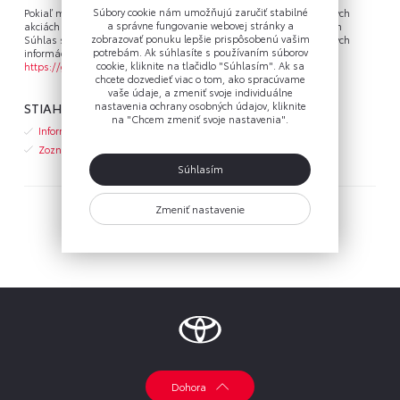
Súbory cookie nám umožňujú zaručiť stabilné
Pokiaľ máte záujem od nás naďalej dostávať informácie o aktuálnych
a správne fungovanie webovej stránky a
akciách a ponukách zo sveta značiek Toyota a Lexus, vyplňte prosím
zobrazovať ponuku lepšie prispôsobenú vašim
Súhlas so spracovaním osobných údajov a so zasielaním obchodných
potrebám. Ak súhlasíte s používaním súborov
informácií jednoduchou aktiváciou svojho osobného profilu na
cookie, kliknite na tlačidlo "Súhlasím". Ak sa
https://gdpr.toyota.sk/
, kde nájdete všetky potrebné informácie.
chcete dozvedieť viac o tom, ako spracúvame
vaše údaje, a zmeniť svoje individuálne
STIAHNUŤ
nastavenia ochrany osobných údajov, kliknite
na "Chcem zmeniť svoje nastavenia".
Informačné oznámenie o spracovaní osobných údajov (pdf)
Zoznam Sprostredkovateľov (pdf)
Súhlasím
Zmeniť nastavenie
Hlavná stránka
Dohora