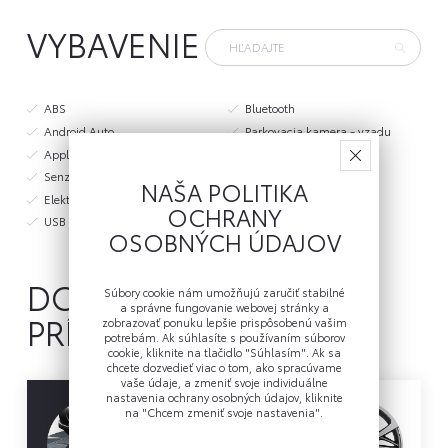
VYBAVENIE
ABS
Bluetooth
Android Auto
Parkovacia kamera - vzadu
Apple CarPlay
Volant - multifunkčný
Senzor dažďa
Airbag - vodiča
NAŠA POLITIKA
Elektricky ovládané predné okná
Airbag - spolujazdca
OCHRANY
USB port
Posilňovač riadenia
OSOBNÝCH ÚDAJOV
DOSTUPNÉ
Súbory cookie nám umožňujú zaručiť stabilné
a správne fungovanie webovej stránky a
PRÍSLUŠENSTVO
zobrazovať ponuku lepšie prispôsobenú vašim
potrebám. Ak súhlasíte s používaním súborov
cookie, kliknite na tlačidlo "Súhlasím". Ak sa
chcete dozvedieť viac o tom, ako spracúvame
vaše údaje, a zmeniť svoje individuálne
nastavenia ochrany osobných údajov, kliknite
na "Chcem zmeniť svoje nastavenia".