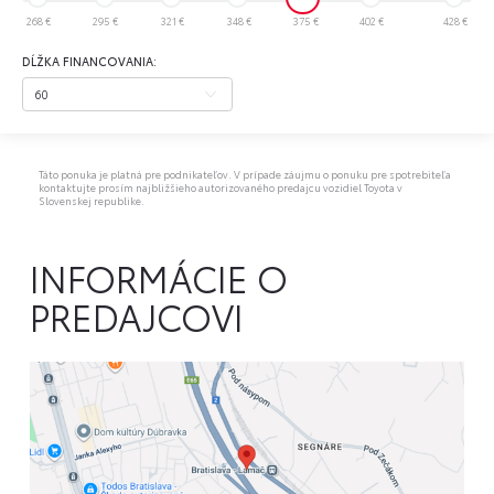
268 €
295 €
321 €
348 €
375 €
402 €
428 €
DĹŽKA FINANCOVANIA:
Táto ponuka je platná pre podnikateľov. V prípade záujmu o ponuku pre spotrebiteľa
kontaktujte prosím najbližšieho autorizovaného predajcu vozidiel Toyota v
Slovenskej republike.
INFORMÁCIE O
PREDAJCOVI