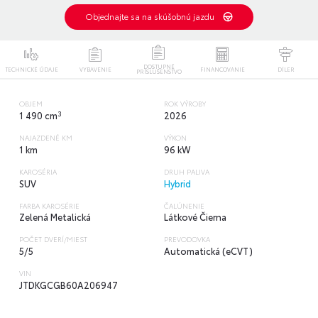
Objednajte sa na skúšobnú jazdu
DOSTUPNÉ
TECHNICKÉ ÚDAJE
VYBAVENIE
FINANCOVANIE
DÍLER
PRÍSLUŠENSTVO
OBJEM
ROK VÝROBY
3
1 490 cm
2026
NAJAZDENÉ KM
VÝKON
1 km
96 kW
KAROSÉRIA
DRUH PALIVA
SUV
Hybrid
FARBA KAROSÉRIE
ČALÚNENIE
Zelená Metalická
Látkové Čierna
POČET DVERÍ/MIEST
PREVODOVKA
5/5
Automatická (eCVT)
VIN
JTDKGCGB60A206947