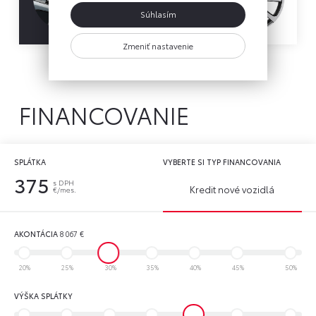
Súhlasím
Zmeniť nastavenie
Otázka ohľadom príslušenstva
FINANCOVANIE
SPLÁTKA
VYBERTE SI TYP FINANCOVANIA
375
s DPH
Kredit nové vozidlá
€/mes.
AKONTÁCIA
8 067
€
20%
25%
30%
35%
40%
45%
50%
VÝŠKA SPLÁTKY