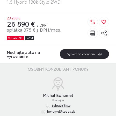
1.5 Hybrid 130k Style 2WD
29 290 €
26 890 €
s DPH
splátka 375 € s DPH/mes.
Odpočet DPH
NOVÉ
Nechajte auto na
Vytvorenie ocenenia
vyrovnanie
OSOBNÝ KONZULTANT PONUKY
Michal Bohumel
Predajca
Zobraziť číslo
bohumel@todos.sk